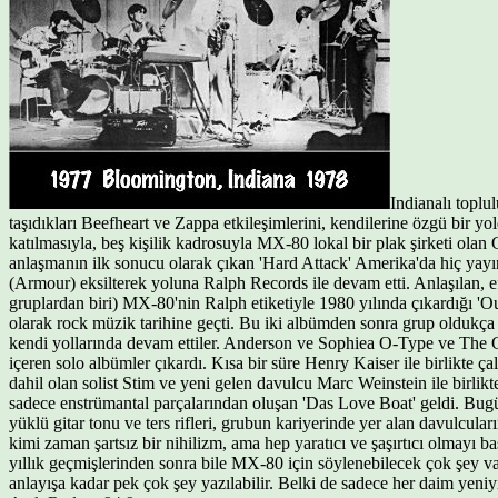
Indianalı toplu
taşıdıkları Beefheart ve Zappa etkileşimlerini, kendilerine özgü bir 
katılmasıyla, beş kişilik kadrosuyla MX-80 lokal bir plak şirketi olan 
anlaşmanın ilk sonucu olarak çıkan 'Hard Attack' Amerika'da hiç yay
(Armour) eksilterek yoluna Ralph Records ile devam etti. Anlaşılan, ef
gruplardan biri) MX-80'nin Ralph etiketiyle 1980 yılında çıkardığı 'Ou
olarak rock müzik tarihine geçti. Bu iki albümden sonra grup oldukç
kendi yollarında devam ettiler. Anderson ve Sophiea O-Type ve The Giz
içeren solo albümler çıkardı. Kısa bir süre Henry Kaiser ile birlikte 
dahil olan solist Stim ve yeni gelen davulcu Marc Weinstein ile birli
sadece enstrümantal parçalarından oluşan 'Das Love Boat' geldi. Bugü
yüklü gitar tonu ve ters rifleri, grubun kariyerinde yer alan davulcula
kimi zaman şartsız bir nihilizm, ama hep yaratıcı ve şaşırtıcı olmayı ba
yıllık geçmişlerinden sonra bile MX-80 için söylenebilecek çok şey v
anlayışa kadar pek çok şey yazılabilir. Belki de sadece her daim yeni