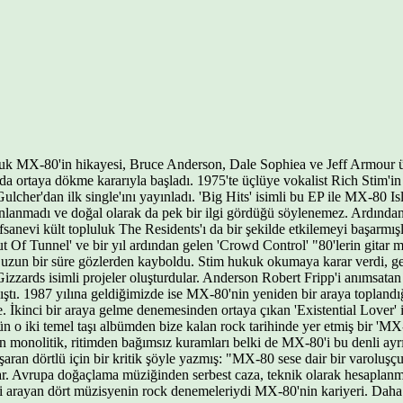
luk MX-80'in hikayesi, Bruce Anderson, Dale Sophiea ve Jeff Armour üçl
yolda ortaya dökme kararıyla başladı. 1975'te üçlüye vokalist Rich Stim
Gulcher'dan ilk single'ını yayınladı. 'Big Hits' isimli bu EP ile MX-80 Is
ınlanmadı ve doğal olarak da pek bir ilgi gördüğü söylenemez. Ardında
sanevi kült topluluk The Residents'ı da bir şekilde etkilemeyi başarmışl
t Of Tunnel' ve bir yıl ardından gelen 'Crowd Control' "80'lerin gitar m
a uzun bir süre gözlerden kayboldu. Stim hukuk okumaya karar verdi, g
zards isimli projeler oluşturdular. Anderson Robert Fripp'i anımsatan g
çalıştı. 1987 yılına geldiğimizde ise MX-80'nin yeniden bir araya topla
kte. İkinci bir araya gelme denemesinden ortaya çıkan 'Existential Lover
n o iki temel taşı albümden bize kalan rock tarihinde yer etmiş bir 'M
rın monolitik, ritimden bağımsız kuramları belki de MX-80'i bu denli ayr
şaran dörtlü için bir kritik şöyle yazmış: "MX-80 sese dair bir varoluşçu
ar. Avrupa doğaçlama müziğinden serbest caza, teknik olarak hesaplanm
yi arayan dört müzisyenin rock denemeleriydi MX-80'nin kariyeri. Daha f