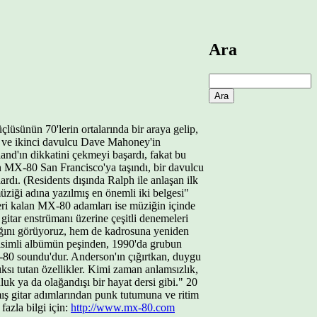
Ara
üsünün 70'lerin ortalarında bir araya gelip,
'in ve ikinci davulcu Dave Mahoney'in
land'ın dikkatini çekmeyi başardı, fakat bu
n MX-80 San Francisco'ya taşındı, bir davulcu
ardı. (Residents dışında Ralph ile anlaşan ilk
üziği adına yazılmış en önemli iki belgesi"
eri kalan MX-80 adamları ise müziğin içinde
itar enstrümanı üzerine çeşitli denemeleri
ndığını görüyoruz, hem de kadrosuna yeniden
' isimli albümün peşinden, 1990'da grubun
X-80 soundu'dur. Anderson'ın çığırtkan, duygu
ıksı tutan özellikler. Kimi zaman anlamsızlık,
luk ya da olağandışı bir hayat dersi gibi." 20
ış gitar adımlarından punk tutumuna ve ritim
azla bilgi için:
http://www.mx-80.com